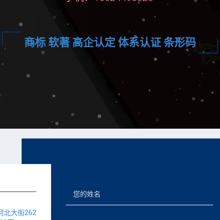
商标 软著 高企认定 体系认证 条形码
北大街262