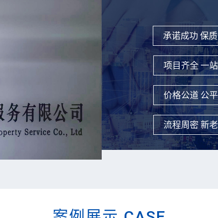
承诺成功 保
项目齐全 一
价格公道 公
流程周密 新
案例展示 CASE