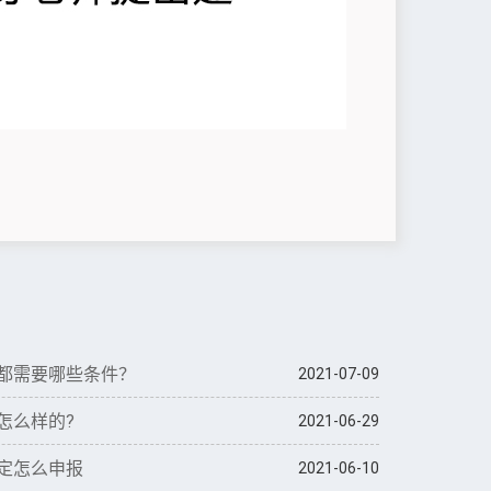
都需要哪些条件？
2021-07-09
怎么样的?
2021-06-29
定怎么申报
2021-06-10