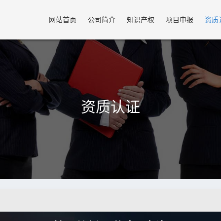
网站首页
公司简介
知识产权
项目申报
资质
资质认证