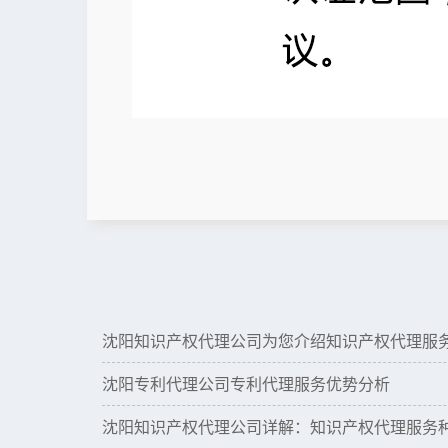
沈阳知识产权代理公司为您介绍知识产权代理服
沈阳专利代理公司专利代理服务优势分析
沈阳知识产权代理公司详解：知识产权代理服务