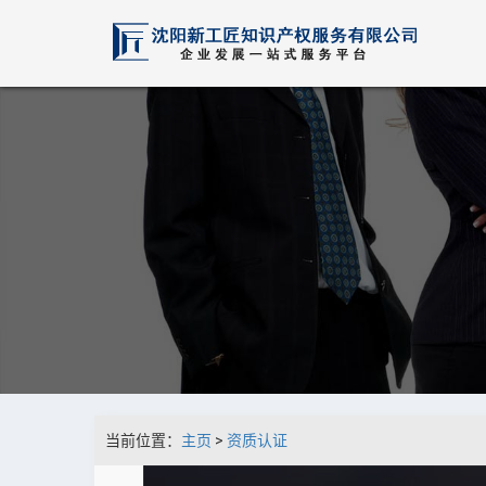
当前位置：
主页
>
资质认证